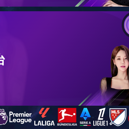
治理
的六大优势
过滤装置介绍
改造升级