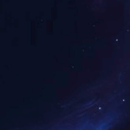
+查看全文
一体化污水处理设备
+查看全文
一体化污水处理设备
+查看全文
地埋式污水处理设备