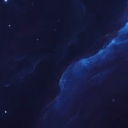
发生磨损如何处理
如何处理污水
施工注意事项