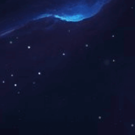
+查看全文
一体化污水处理设备
+查看全文
选购地埋式污水处理
+查看全文
工业废水处理设备有