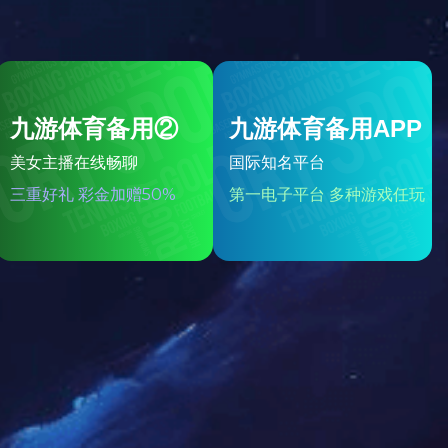
30
一体化污水处理设备操作流程具体是什么样的呢?想要了解的朋友们请往下看： 1、安装调试人员首先要打开进水阀门、出水阀门，启动一体化污水处理设备进水提升水泵，将调节池的污水输送到一体化污水处理设备中开始。 2、对于初次使用及调试的设备，当水位达到设备1/2高度时停止水泵进水，打开风机进 水阀，开启风机，缓缓打开风机出风阀，向接触氧化池内曝气48小时后再启动进水提升水泵将污水加入至设备3/4处，再向池内曝气24小时。 3、工作人员要用手触摸填料是否有粘状感，同时观察水体微生物生长情况，直至填料上生长出一层橙黄色生物膜，方可连续向一体化污水处理设备输送污水，水量应逐步增加至设计水量。 4、定时观察水中微生物生长情况，发现异常应及时控制进水水量加以调整。 5、要观察二沉池水流流态，出水堰集水要均匀，一般每隔24小时排泥一次，排泥时打开排泥电磁阀，利用气提方式将二沉池内的污泥提升至污泥池。 6、一体化污水处理设备根据需要在消毒池内加入消毒剂，二沉池来水经过消毒剂加药罐，药剂部分溶解，达到消毒的目的。经处理过的水在清水箱内停留约0.5小时后，就达到了排放要求，可以向外界受水体排放。 7、设备调试结束并正常运行后，系统即可进入自动运行。现场将水泵、风机的操作切换在自动运行状态，由于电气操作控制柜是利用PLC自动控制程序，在设备出厂前就已经加以了程序编制，运行时不必另行设置。 8、使用方应不定期对出水水质按照环保排放要求进行检测，以保证一体化污水处理设备正常运行。 以上内容来源于乐鱼官网网页版_乐鱼（中国）官方官网：http://www.operadivertimento.com
2021-07
27
对于油库废水处理设备的脱盐法一般分为相变法和非相变法。相变法主要包括：蒸馏法(例如：多效蒸发技术、多级闪蒸技术、压气蒸馏技术)、冷冻法(如：真空冷冻法、间接冷冻法)。非相变法主要有：膜分离法(如：反渗透技术、电渗析技术)、离子交换软技术以及加药溶剂提取技术。 油库废水处理设备的多效蒸发技术主要是多个蒸发器相互连接构成了多效蒸发器的主体装置。每个蒸发器及其运行流程称为一效，每一效蒸发出的蒸汽作为热源进入下一效的传热管内，同时，未蒸发的液体流入下一效蒸发器内继续蒸发，按照此顺序依次进行。多效蒸发工艺有顺流进料方式、逆流进料方式、平流进料方式、混流进料方式，这几种进料方式均可以高 效利用乏汽作为热源。 下面我们看看油库废水处理设备工艺的优势： 1、对进料污水水质要求宽松，而且成水水质高; 2、油库废水处理设备采用PLC控制系统，操作弹性强，负载量从40%~110%皆可正常运行; 3、设备在连续运行情况下，结垢和腐蚀风险小; 4、安全系数高，油库废水处理设备在真空条件下运行，不会发生爆炸等安全事故; 5、油库废水处理设备厂家表示，油田污水本身具有一定温度，减少了用于提高污水热能所消耗的燃料量。 以上内容来源于乐鱼官网网页版_乐鱼（中国）官方官网：http://www.operadivertimento.com
2021-07
23
地埋式污水处理设备是一种模块化的高 效污水生物处理设备。我们熟知设备常年埋于地表下，整个设备一般不需要专人管理。那么，在平常运用时必定要注意定期对设备进行保养及维护，使得设备能够高 效运转。它是一种模块化的高 效污水生物处理设备，是一种以生物膜为净化主体的污水生物处理系统，充分发挥了厌氧生物滤池、接触氧化床等生物膜反应器具有的生物密度大、耐污能力强、动力消耗低、操作运行稳定、维护方便的特点。 污水处理设备维护的主要内容包括润滑、防腐、清洗、调整和更换部件。日常维护是设备的维护、检查、加油等外部维护，由操作员，并作为轮班的一部分。其次设备的磨损部分，包括清洗、润滑、保养和检查，应在操作员专 业维修人员的指导下，进行设备配件、拆卸和关键点的调整，以及设备的操作。 地埋式污水处理设备的修理这是一个较大的工作量计划修理，污水处理厂是1至1倍，在3年，包括更换和维修设备，设备检查和调整的主要部分，设备可以满足技术标准。这是一个重大的检修计划，大的检修，包括设备检查、解体修理、更换和调整，后重新组合成一个新的机器，并重新油漆或喷漆设备外观。一般几年甚至十年，由专 业工厂来完成。 地埋式污水处理设备可以处理生活污水及城市污水、金属冶炼废水、炼焦煤气废水、机械加工废水、石油工业废水等，设备拥有厌氧生物滤池、触摸氧化床等生物膜反响用具有的生物密度大、耐污能力强、动力耗费低、操作运转安稳、保护便利的特色，使得该系统具有很广的使用前景和推行价值。 以上内容来源于乐鱼官网网页版_乐鱼（中国）官方官网：http://www.operadivertimento.com