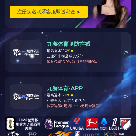
上一篇：
没有了
下一篇：
没有了
版权所有：乐鱼官网网页版_乐鱼（中国）官方
全国客服电话：138-3793-1178 136-8386-0539 座机：0379-
65616861
E-mail：yongjiehb@163.com
地 址：洛阳市洛龙区安乐镇郑村工业园
备案号：
豫ICP备20006601号-1
豫公网安备 41031102000445号
XML地
图
|
|
|
华体会体育综合平台
星空官网首页入口_星空(中国)
小狐狸直播app
|
|
|
球探网页版
球友会在线登录_球友会（中国）
世界杯平台
九游官方