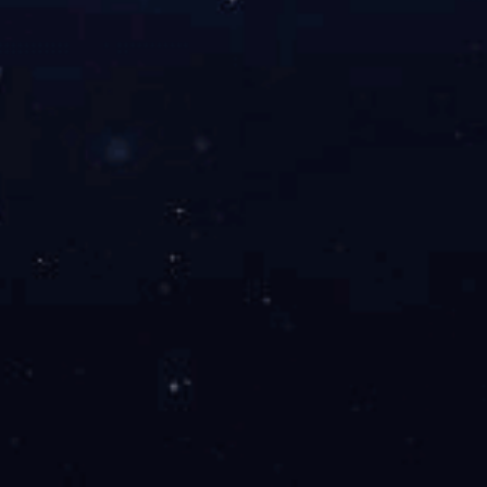
上一篇：
洛阳永洁荣获河南环保协会副会长单位
下一篇：
热烈庆祝乐鱼官网网页版_乐鱼（中国）官方成立十五周年
版权所有：乐鱼官网网页版_乐鱼（中国）官方
全国客服电话：138-3793-1178 136-8386-0539 座机：0379-
65616861
E-mail：yongjiehb@163.com
地 址：洛阳市洛龙区安乐镇郑村工业园
备案号：
豫ICP备20006601号-1
豫公网安备 41031102000445号
XML地
图
|
|
|
华体会体育综合平台
星空官网首页入口_星空(中国)
小狐狸直播app
|
|
|
球探网页版
球友会在线登录_球友会（中国）
世界杯平台
九游官方
|
|
|
端网站在线登入
星空体育登录官网_星空（中国）
九游体育官方入口
电话
短信
地图
刷新