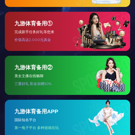
随后，考察团一行来到了公司会议中心，观
看了永洁环保的宣传视频，郭总向夏局长、
苗会长详细介绍了永洁环保的发展规划和经
营理念，双方也对近年来环保产业发展中存
在的问题及发展方向展开了深入的探讨。