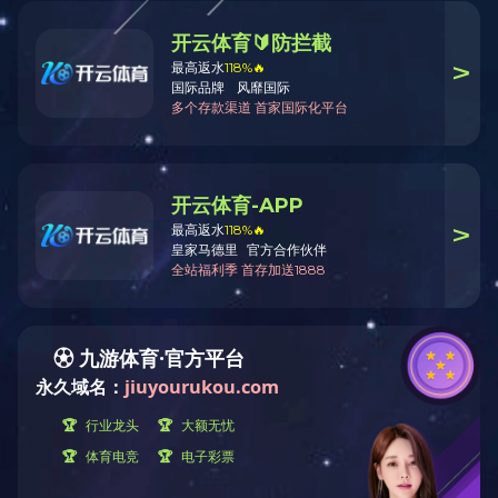
上一篇：
制药污水处理设备
下一篇：
含油污水处理设备
版权所有：乐鱼官网网页版_乐鱼（中国）官方
全国客服电话：138-3793-1178 136-8386-0539 座机：0379-